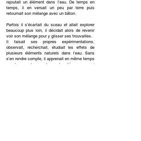
rajoutait un élément dans l’eau. De temps en
temps, il en versait un peu par terre puis
retournait son mélange avec un bâton.
Parfois il s’écartait du sceau et allait explorer
beaucoup plus loin, il décidait alors de revenir
voir son mélange pour y glisser ses trouvailles.
Il faisait ses propres expérimentations,
observait, recherchait, étudiait les effets de
plusieurs éléments naturels dans l’eau. Sans
s’en rendre compte, il apprenait en même temps
sur leurs volumes, leurs densités, ceux qui
pouvaient flotter ou ceux qui coulaient dans son
sceau.
En suivant sa propre façon d’interagir avec son
environnement, il développait également sa
confiance en lui, sa confiance dans les
capacités uniques de son cerveau.
Encourager et aider l’enfant à explorer
l’environnement à sa manière, permet non
seulement de développer sa curiosité naturelle
innée pour expérimenter, apprendre sur le