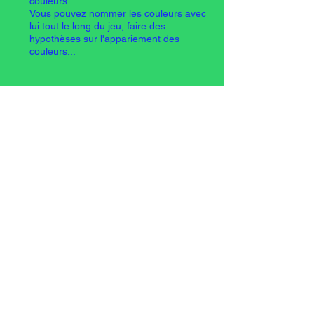
couleurs.
Vous pouvez nommer les couleurs avec
lui tout le long du jeu, faire des
hypothèses sur l'appariement des
couleurs...