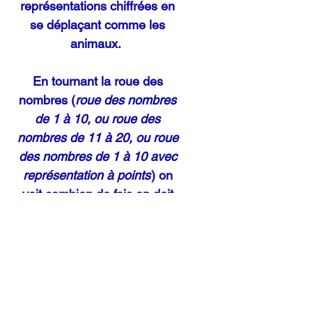
représentations chiffrées en
se déplaçant comme les
animaux.
En tournant la roue des
nombres (
roue des nombres
de 1 à 10, ou roue des
nombres de 11 à 20, ou roue
des nombres de 1 à 10 avec
représentation à points
) on
voit combien de fois on doit
se déplacer et en tounant la
roue des animaux, on voit
comment on va se déplacer :
sauter comme une grenouille,
marcher comme un crabe,
battre des ailes comme un