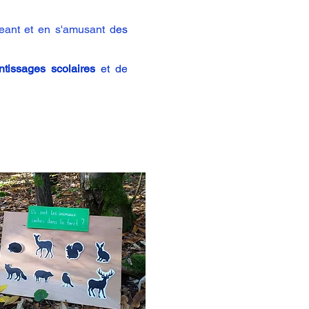
geant et en s'amusant d
es
ntissages scolaires
et de