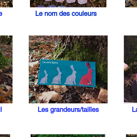
e
Le nom des couleurs
l
Les grandeurs/tailles
L