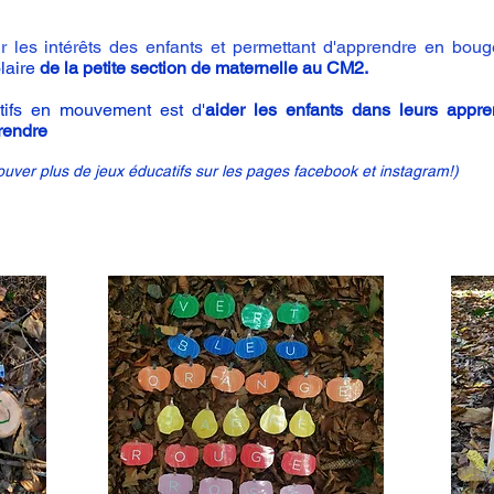
ur les intérêts des enfants et permettant d'apprendre en bou
laire
de la petite section de maternelle au CM2.
atifs en mouvement est d'
aider les enfants dans leurs appre
rendre
uver plus de jeux éducatifs sur les pages facebook et instagram!)